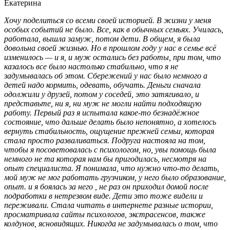
Екатерина
Хочу поделиться со всеми своей историей. В жизни у меня
особых событий не было. Все, как в обычных семьях. Училась,
работала, вышла замуж, потом дети. В общем, я была
довольна своей жизнью. Но в прошлом году у нас в семье всё
изменилось — и я, и муж остались без работы, при том, что
казалось все было настолько стабильно, что я не
задумывалась об этом. Сбережений у нас было немного а
детей надо кормить, одевать, обучать. Деньги сначала
одолжили у друзей, потом у соседей, это затягивало, и
представьте, ни я, ни муж не могли найти подходящую
работу. Первый раз я испытала какое-то безнадёжное
состояние, что дальше делать было непонятно, а хотелось
вернуть стабильность, ощущение прежней семьи, которая
стала просто разваливаться. Подруга настояла на том,
чтобы я посоветовалась с психологом, но, увы помощь была
немного не та которая нам бы пригодилась, несмотря на
опыт специалиста. Я понимала, что нужно что-то делать,
мой муж не мог работать грузчиком, у него было образование,
опыт. и я боялась за него , не раз он приходил домой после
подработки в нетрезвом виде. Дети это тоже видели и
переживали. Стала читать в интернете разные истории,
просматривала сайты психологов, экстрасенсов, также
колдунов, ясновидящих. Никогда не задумывалась о том, что