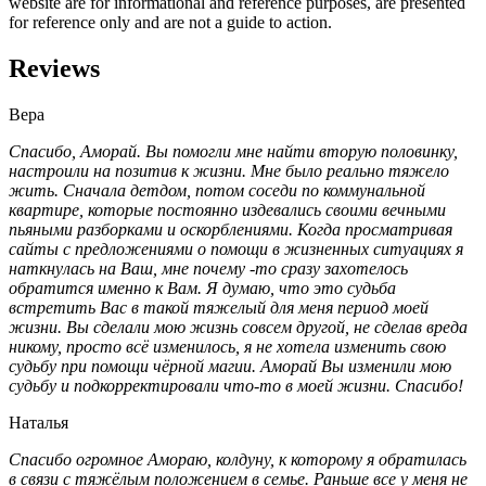
website are for informational and reference purposes, are presented
for reference only and are not a guide to action.
Reviews
Вера
Спасибо, Аморай. Вы помогли мне найти вторую половинку,
настроили на позитив к жизни. Мне было реально тяжело
жить. Сначала детдом, потом соседи по коммунальной
квартире, которые постоянно издевались своими вечными
пьяными разборками и оскорблениями. Когда просматривая
сайты с предложениями о помощи в жизненных ситуациях я
наткнулась на Ваш, мне почему -то сразу захотелось
обратится именно к Вам. Я думаю, что это судьба
встретить Вас в такой тяжелый для меня период моей
жизни. Вы сделали мою жизнь совсем другой, не сделав вреда
никому, просто всё изменилось, я не хотела изменить свою
судьбу при помощи чёрной магии. Аморай Вы изменили мою
судьбу и подкорректировали что-то в моей жизни. Спасибо!
Наталья
Спасибо огромное Амораю, колдуну, к которому я обратилась
в связи с тяжёлым положением в семье. Раньше все у меня не