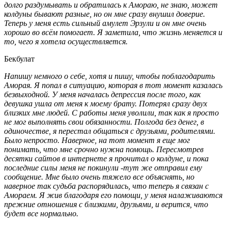
долго раздумывать и обратилась к Амораю, не знаю, может
колдуны бывают разные, но он мне сразу внушил доверие.
Теперь у меня есть сильный амулет Эрзули и он мне очень
хорошо во всём помогает. Я заметила, что жизнь меняется и
то, чего я хотела осуществляется.
Бекбулат
Напишу немного о себе, хотя и пишу, чтобы поблагодарить
Аморая. Я попал в ситуацию, которая в тот момент казалась
безвыходной. У меня началась депрессия после того, как
девушка ушла от меня к моему брату. Потерял сразу двух
близких мне людей. С работы меня уволили, так как я просто
не мог выполнять свои обязанности. Полгода без денег, в
одиночестве, я перестал общаться с друзьями, родителями.
Было непросто. Наверное, на тот момент я еще мог
понимать, что мне срочно нужна помощь. Пересмотрев
десятки сайтов в интернете я прочитал о колдуне, и пока
последние силы меня не покинули -тут же отправил ему
сообщение. Мне было очень тяжело все объяснять, но
наверное так судьба распорядилась, что теперь я связан с
Амораем. Я жив благодаря его помощи, у меня налаживаются
прежние отношения с близкими, друзьями, и верится, что
будет все нормально.