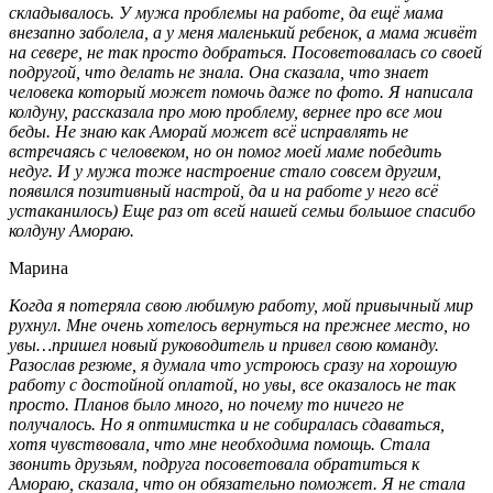
складывалось. У мужа проблемы на работе, да ещё мама
внезапно заболела, а у меня маленький ребенок, а мама живёт
на севере, не так просто добраться. Посоветовалась со своей
подругой, что делать не знала. Она сказала, что знает
человека который может помочь даже по фото. Я написала
колдуну, рассказала про мою проблему, вернее про все мои
беды. Не знаю как Аморай может всё исправлять не
встречаясь с человеком, но он помог моей маме победить
недуг. И у мужа тоже настроение стало совсем другим,
появился позитивный настрой, да и на работе у него всё
устаканилось) Еще раз от всей нашей семьи большое спасибо
колдуну Амораю.
Марина
Когда я потеряла свою любимую работу, мой привычный мир
рухнул. Мне очень хотелось вернуться на прежнее место, но
увы…пришел новый руководитель и привел свою команду.
Разослав резюме, я думала что устроюсь сразу на хорошую
работу с достойной оплатой, но увы, все оказалось не так
просто. Планов было много, но почему то ничего не
получалось. Но я оптимистка и не собиралась сдаваться,
хотя чувствовала, что мне необходима помощь. Стала
звонить друзьям, подруга посоветовала обратиться к
Амораю, сказала, что он обязательно поможет. Я не стала