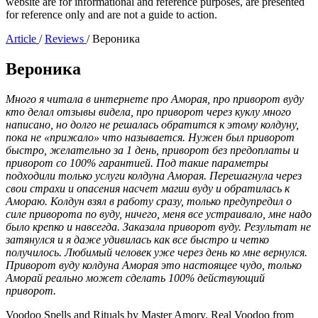
website are for informational and reference purposes, are presented
for reference only and are not a guide to action.
Article
/
Reviews
/
Вероника
Вероника
Много я читала в интернете про Аморая, про приворот вуду
кто делал отзывы видела, про приворот через куклу много
написано, но долго не решалась обратится к этому колдуну,
пока не «прижало» что называется. Нужен был приворот
быстро, желательно за 1 день, приворот без предоплаты и
приворот со 100% гарантией. Под такие параметры
подходили только услуги колдуна Аморая. Перешагнула через
свои страхи и опасения насчет магии вуду и обратилась к
Амораю. Колдун взял в работу сразу, только предупредил о
силе приворота по вуду, ничего, меня все устраивало, мне надо
было крепко и навсегда. Заказала приворот вуду. Результат не
затянулся и я даже удивилась как все быстро и четко
получилось. Любимый человек уже через день ко мне вернулся.
Приворот вуду колдуна Аморая это настоящее чудо, только
Аморай реально может сделать 100% действующий
приворот.
Voodoo Spells and Rituals by Master Amory. Real Voodoo from