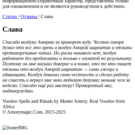
информационно-справочный характер, представлены только
для ознакомления и не являются руководством к действию.
Статьи
/
Отзывы
/
Слава
Слава
Спасибо колдуну Амораю за приворот вуду. Честно говоря
думал что все это хрень и колдун Аморай шарлатан и отзывы
противоречивые читал. Но риска никакого нет, колдун
работает без предоплаты и только с оплатой по результату.
Поэтому он мне внушил доверие и я понял, что те кто пишет
отзывы что колдун Аморай шарлатан — сами лжецы и
обманщики. Колдун доказал свою честность и сделал работу
на совесть и вернул мне мою любимую девушку меньше чем за
неделю. Спасибо ещё раз мастеру! Проверенный маг,
подтверждаю.
Voodoo Spells and Rituals by Master Amory. Real Voodoo from
Africa
© Amorymagic.Com, 2015-2025