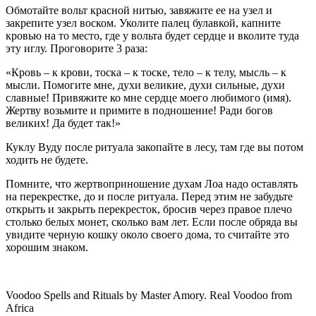
Обмотайте вольт красной нитью, завяжите ее на узел и
закрепите узел воском. Уколите палец булавкой, капните
кровью на то место, где у вольта будет сердце и вколите туда
эту иглу. Проговорите 3 раза:
«Кровь – к крови, тоска – к тоске, тело – к телу, мысль – к
мысли. Помогите мне, духи великие, духи сильные, духи
славные! Привяжите ко мне сердце моего любимого (имя).
Жертву возьмите и примите в подношение! Ради богов
великих! Да будет так!»
Куклу Вуду после ритуала закопайте в лесу, там где вы потом
ходить не будете.
Помните, что жертвоприношение духам Лоа надо оставлять
на перекрестке, до и после ритуала. Перед этим не забудьте
открыть и закрыть перекресток, бросив через правое плечо
столько белых монет, сколько вам лет. Если после обряда вы
увидите черную кошку около своего дома, то считайте это
хорошим знаком.
Voodoo Spells and Rituals by Master Amory. Real Voodoo from
Africa